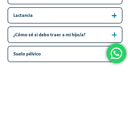
Lactancia
¿Cómo sé si debo traer a mi hijo/a?
Suelo pélvico
keyboard_arrow_up
Contáctanos directamente
+34 93 383 75 77
+34 690 713 673