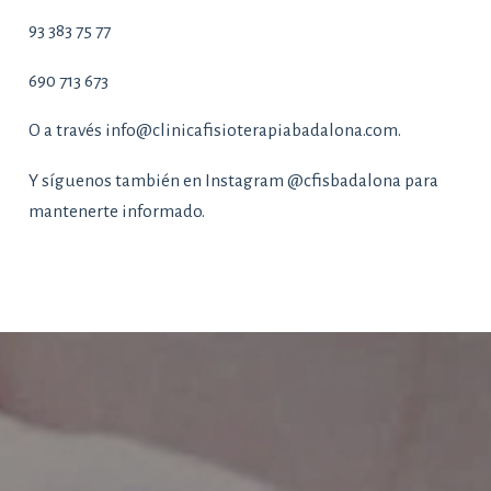
93 383 75 77
690 713 673
O a través
info@clinicafisioterapiabadalona.com
.
Y síguenos también en Instagram @cfisbadalona para
mantenerte informado.