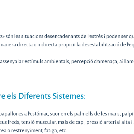
» són les situacions desencadenants de l’estrès i poden ser qual
 manera directa o indirecta propiciï la desestabilització de l’e
senyalar estímuls ambientals, percepció d’amenaça, aïllament
e els Diferents Sistemes:
papallones a l’estómac, suor en els palmells de les mans, palpi
us freds, tensió muscular, mals de cap , pressió arterial alta
a o restrenyiment, fatiga, etc.