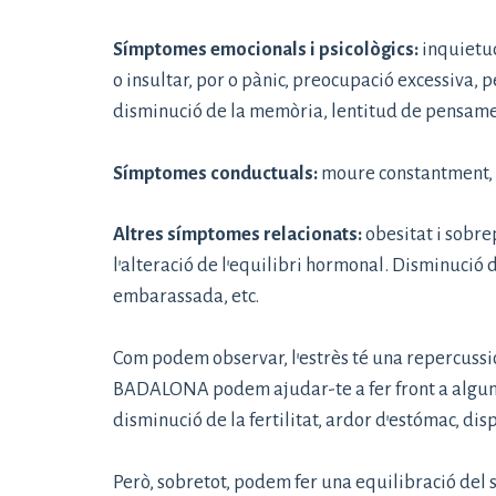
Símptomes emocionals i psicològics:
inquietud,
o insultar, por o pànic, preocupació excessiva, p
disminució de la memòria, lentitud de pensament
Símptomes conductuals:
moure constantment, ri
Altres símptomes relacionats:
obesitat i sobre
l’alteració de l’equilibri hormonal. Disminució
embarassada, etc.
Com podem observar, l’estrès té una repercussi
BADALONA podem ajudar-te a fer front a algunes
disminució de la fertilitat, ardor d’estómac, dis
Però, sobretot, podem fer una equilibració del