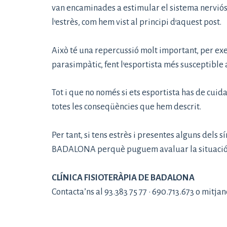
van encaminades a estimular el sistema nerviós 
l’estrès, com hem vist al principi d’aquest post.
Això té una repercussió molt important, per exe
parasimpàtic, fent l’esportista més susceptible a 
Tot i que no només si ets esportista has de cuidar
totes les conseqüències que hem descrit.
Per tant, si tens estrès i presentes alguns del
BADALONA perquè puguem avaluar la situació i of
CLÍNICA FISIOTERÀPIA DE BADALONA
Contacta’ns al 93.383 75 77 · 690.713.673 o mitja