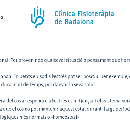
to
onal. Pot provenir de qualsevol situació o pensament que ho faci
nda. En petits episodis l’estrès pot ser positiu, per exemple, 
 dura molt de temps, pot danyar la seva salut.
a del cos a respondre a l’estrès és mitjançant el «sistema ner
usa que el cos no pot mantenir aquest estat durant llargs perí
siològiques més normals o «homeòstasi».