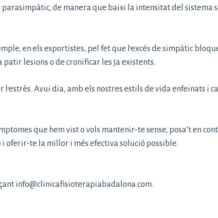
parasimpàtic, de manera que baixi la intensitat del sistema si
mple, en els esportistes, pel fet que l’excés de simpàtic bloq
patir lesions o de cronificar les ja existents.
 l’estrès. Avui dia, amb els nostres estils de vida enfeinats i ca
s símptomes que hem vist o vols mantenir-te sense, posa’t en c
erir-te la millor i més efectiva solució possible.
nçant
info@clinicafisioterapiabadalona.com
.