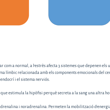
ar com a normal, a l’estrès afecta 3 sistemes que depenen els u
tema límbic relacionada amb els components emocionals del cer
endocrí i el sistema nerviós.
ue estimula la hipòfisi perquè secreta a la sang una altra 
renalina i noradrenalina. Permeten la mobilització d’energia 