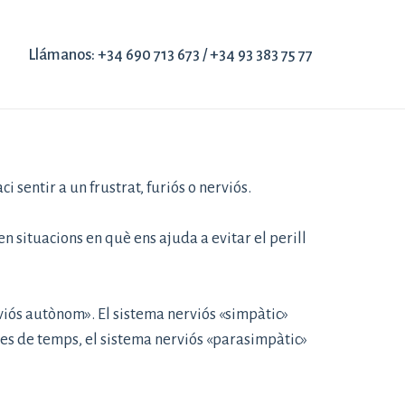
Llámanos:
+34 690 713 673
/
+34 93 383 75 77
 sentir a un frustrat, furiós o nerviós.
en situacions en què ens ajuda a evitar el perill
viós autònom». El sistema nerviós «simpàtic»
odes de temps, el sistema nerviós «parasimpàtic»