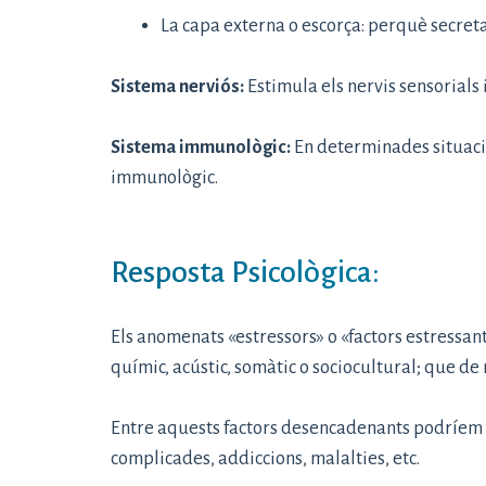
La capa externa o escorça: perquè secreta
Sistema nerviós:
Estimula els nervis sensorials 
Sistema immunològic:
En determinades situacio
immunològic.
Resposta Psicològica:
Els anomenats «estressors» o «factors estressants
químic, acústic, somàtic o sociocultural; que de
Entre aquests factors desencadenants podríem as
complicades, addiccions, malalties, etc.