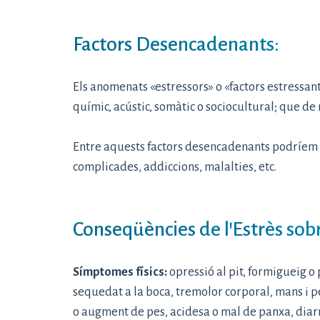
Factors Desencadenants:
Els anomenats «estressors» o «factors estressants
químic, acústic, somàtic o sociocultural; que de
Entre aquests factors desencadenants podríem as
complicades, addiccions, malalties, etc.
Conseqüències de l’Estrès sobr
Símptomes físics:
opressió al pit, formigueig o 
sequedat a la boca, tremolor corporal, mans i pe
o augment de pes, acidesa o mal de panxa, diarre