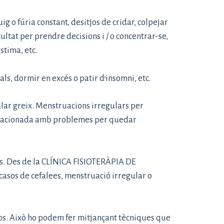
uig o fúria constant, desitjos de cridar, colpejar
ultat per prendre decisions i / o concentrar-se,
stima, etc.
ls, dormir en excés o patir d’insomni, etc.
ular greix. Menstruacions irregulars per
à relacionada amb problemes per quedar
os. Des de la CLÍNICA FISIOTERÀPIA DE
asos de cefalees, menstruació irregular o
cos. Això ho podem fer mitjançant tècniques que