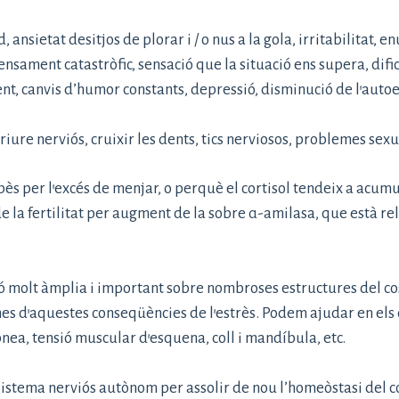
 ansietat desitjos de plorar i / o nus a la gola, irritabilitat, en
ensament catastròfic, sensació que la situació ens supera, dific
, canvis d’humor constants, depressió, disminució de l’autoe
ure nerviós, cruixir les dents, tics nerviosos, problemes sexua
pès per l’excés de menjar, o perquè el cortisol tendeix a acum
 de la fertilitat per augment de la sobre α-amilasa, que est
ó molt àmplia i important sobre nombroses estructures del c
 d’aquestes conseqüències de l’estrès. Podem ajudar en els c
pnea, tensió muscular d’esquena, coll i mandíbula, etc.
 sistema nerviós autònom per assolir de nou l’homeòstasi del 