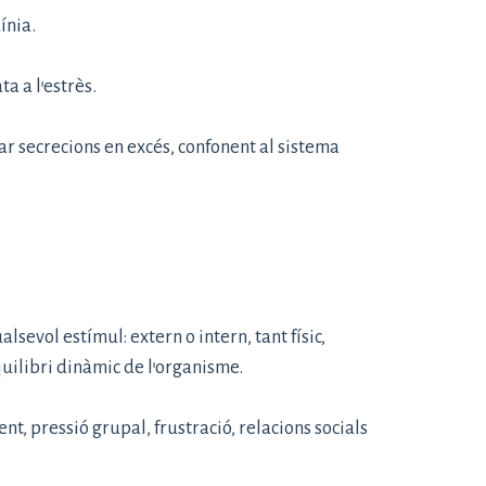
ínia.
a a l’estrès.
r secrecions en excés, confonent al sistema
sevol estímul: extern o intern, tant físic,
quilibri dinàmic de l’organisme.
, pressió grupal, frustració, relacions socials