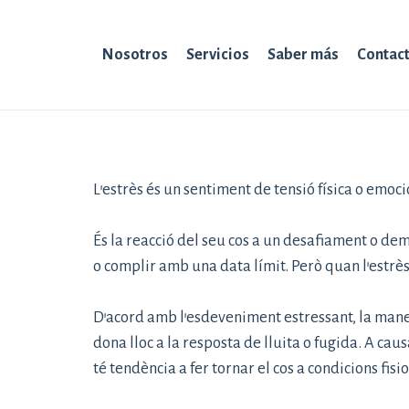
Nosotros
Servicios
Saber más
Contac
L’estrès és un sentiment de tensió física o emoci
És la reacció del seu cos a un desafiament o dema
o complir amb una data límit. Però quan l’estrès
D’acord amb l’esdeveniment estressant, la maner
dona lloc a la resposta de lluita o fugida. A ca
té tendència a fer tornar el cos a condicions fi