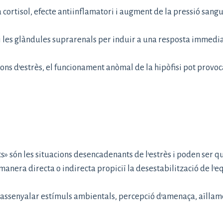
 cortisol, efecte antiinflamatori i augment de la pressió sangu
i les glàndules suprarenals per induir a una resposta immediat
ns d’estrès, el funcionament anòmal de la hipòfisi pot provoca
» són les situacions desencadenants de l’estrès i poden ser qual
 manera directa o indirecta propiciï la desestabilització de l’e
senyalar estímuls ambientals, percepció d’amenaça, aïllament