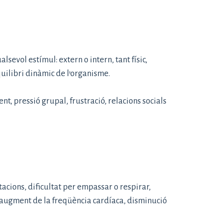
sevol estímul: extern o intern, tant físic,
quilibri dinàmic de l’organisme.
, pressió grupal, frustració, relacions socials
tacions, dificultat per empassar o respirar,
 i augment de la freqüència cardíaca, disminució